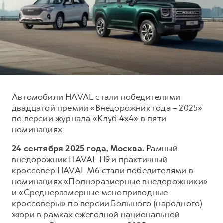
Тест-драйв
СЕРВИСНОЕ ОБСЛУЖИВАНИЕ
О дилере
Трейд-ин
Нулевое ТО
Наша команда
H7
H9
Программа «Помощь на дороге»
Контакты
от 3 799 000 ₽
от 4 799 000 ₽
КРЕДИТ И СТРАХОВАНИЕ
Регламенты технического обслуживания
Кредитный калькулятор
Электронный ПТС
Страхование
Автомобили HAVAL стали победителями
двадцатой премии «Внедорожник года – 2025»
Кредит
ПОДДЕРЖКА
по версии журнала «Клуб 4x4» в пяти
GWM Безопасность
номинациях
КОРПОРАТИВНЫМ КЛИЕНТАМ
Гарантия HAVAL
24 сентября 2025 года, Москва.
Рамный
внедорожник HAVAL H9 и практичный
Для малого бизнеса
Мобильное приложение GWM
кроссовер HAVAL M6 стали победителями в
Корпоративным клиентам
Программа «HAVAL Защита+»
номинациях «Полноразмерные внедорожники»
и «Среднеразмерные моноприводные
Крупным корпоративным клиентам
Руководства по эксплуатации
кроссоверы» по версии Большого (народного)
Система управления автопарком
Подписки
жюри в рамках ежегодной национальной