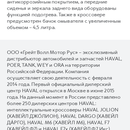
антикоррозийным покрытием, а передние
сиденья и зеркала заднего вида оборудованы
функцией подогрева. Также в кроссовере
предусмотрен бачок омывателя с увеличенным
объемом – 4,5 литра.
ООО «Грейт Волл Мотор Рус» – эксклюзивный
дистрибьютор автомобилей и запчастей HAVAL,
POER, TANK, WEY и ORA на территории
Российской Федерации. Компания
осуществляет свою деятельность с февраля
2014 года. Первый официальный дилерский
центр HAVAL открылся в Москве в июне 2015
года. На данный момент в России представлено
более 250 дилерских центров HAVAL:
интеллектуальные кроссоверы HAVAL JOLION
(ХАВЕЙЛ ДЖО́ЛИОН), HAVAL DARGO (ХАВЕЙЛ
ДА́РГО), HAVAL М6 (ХАВЕЙЛ M6), HAVAL F7
(ХАВЕЙЛ Ф7) и HAVAL F7x (ХАВЕЙЛ Ф7 Икс)