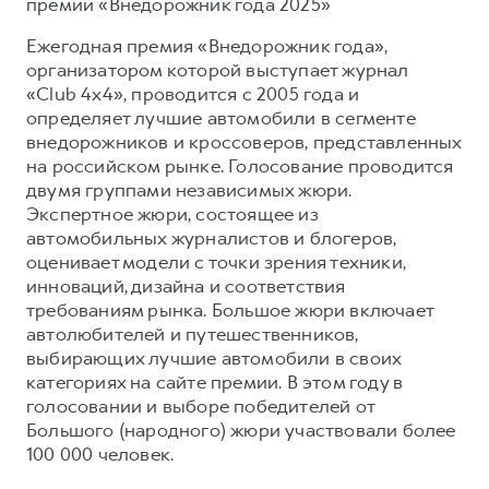
Сервис для корпоративных клиентов
премии «Внедорожник года 2025»
HAVAL Лизинг
АКСЕССУАРЫ HAVAL
Ежегодная премия «Внедорожник года»,
организатором которой выступает журнал
Автомобильные аксессуары
«Club 4x4», проводится с 2005 года и
АКСЕССУАРЫ HAVAL
Коллекция PRO
определяет лучшие автомобили в сегменте
внедорожников и кроссоверов, представленных
Автомобильные аксессуары
Коллекция Базовая
на российском рынке. Голосование проводится
Коллекция PRO
Коллекция Детская
двумя группами независимых жюри.
Экспертное жюри, состоящее из
Коллекция Базовая
автомобильных журналистов и блогеров,
Коллекция Детская
оценивает модели с точки зрения техники,
инноваций, дизайна и соответствия
требованиям рынка. Большое жюри включает
автолюбителей и путешественников,
выбирающих лучшие автомобили в своих
категориях на сайте премии. В этом году в
голосовании и выборе победителей от
Большого (народного) жюри участвовали более
100 000 человек.