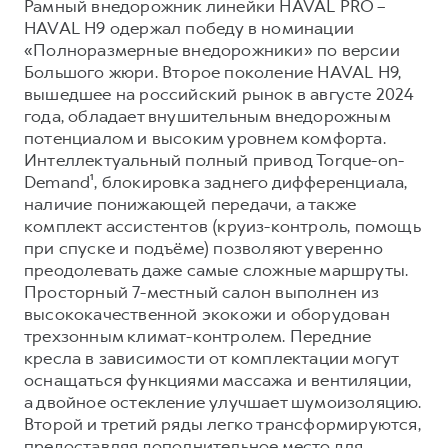
Рамный внедорожник линейки HAVAL PRO –
HAVAL H9 одержал победу в номинации
«Полноразмерные внедорожники» по версии
Большого жюри. Второе поколение HAVAL H9,
вышедшее на российский рынок в августе 2024
года, обладает внушительным внедорожным
потенциалом и высоким уровнем комфорта.
Интеллектуальный полный привод Torque-on-
Demand¹, блокировка заднего дифференциала,
наличие понижающей передачи, а также
комплект ассистентов (круиз-контроль, помощь
при спуске и подъёме) позволяют уверенно
преодолевать даже самые сложные маршруты.
Просторный 7-местный салон выполнен из
высококачественной экокожи и оборудован
трехзонным климат-контролем. Передние
кресла в зависимости от комплектации могут
оснащаться функциями массажа и вентиляции,
а двойное остекление улучшает шумоизоляцию.
Второй и третий ряды легко трансформируются,
предоставляя дополнительное место для