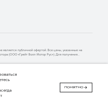
 является публичной офертой. Все цены, указанные на
тора (ООО «Грейт Волл Мотор Рус»). Для получения
линии 8 (800) 511-59-86, либо на сайте. Опубликованная на
ГЛОНАСС).
зоваться
етесь
Сделано в ПЕРКС
й
ПОНЯТНО
 всегда
т