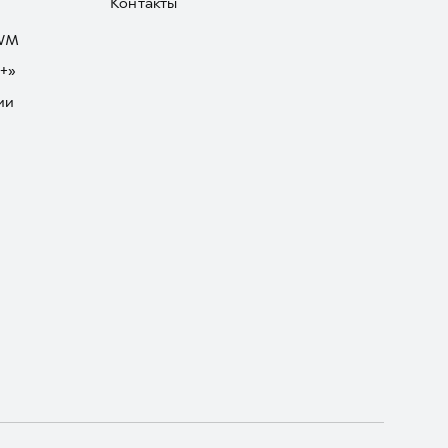
Контакты
GWM
+»
ии