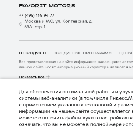
FAVORIT MOTORS
+7 (495) 116-94-77
Москва и МО, ул. Коптевская, д.
69А, стр. 1
О ПРОДУКТЕ
КРЕДИТНЫЕ ПРОГРАММЫ
ЦЕНЫ
Вся представленная на сайте информация, касающаяся автомо
данном сайте, носят информационный характер и являются м
подробной информации просьба обращаться к ближайшему офиц
****На некоторых автомобилях HAVAL может отсутствовать с
Показать все
данном сайте информация может быть изменена в любое врем
Для обеспечения оптимальной работы и улучш
системы веб-аналитики (в том числе Яндекс.М
© 2026 ООО «Грейт Волл Мотор Рус»
Политика
с применением указанных технологий и разм
© 2026 ООО «Фаворит Моторс
информации на нашем сайте осуществляется 
Северо-запад»
можете отключить файлы куки в настройках в
означать, что вы не можете в полной мере исп