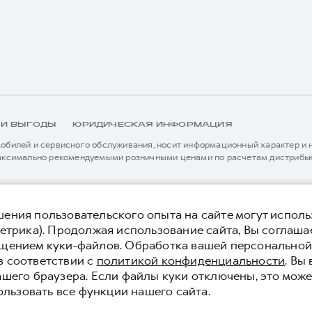
 И ВЫГОДЫ
ЮРИДИЧЕСКАЯ ИНФОРМАЦИЯ
билей и сервисного обслуживания, носит информационный характер и не
аксимально рекомендуемыми розничными ценами по расчетам дистрибью
иальному дилеру ООО «Грейт Волл Мотор Рус» либо по телефону Горячей 
истема / устройство вызова экстренных оперативных служб (блок ЭРА-
я без предварительного уведомления.
ения пользовательского опыта на сайте могут исполь
етрика). Продолжая использование сайта, Вы соглаша
 конфиденциальности
Юридическая информация
ещением куки-файлов. Обработка вашей персонально
в соответствии с
политикой конфиденциальности
. Вы
ашего браузера. Если файлы куки отключены, это може
ользовать все функции нашего сайта.