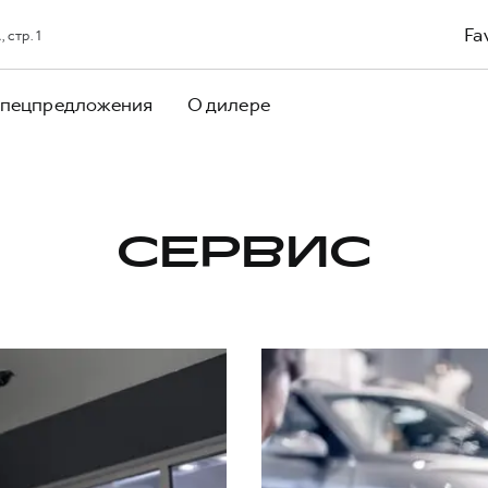
Fa
 стр. 1
пецпредложения
О дилере
СЕРВИС