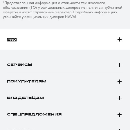
*Представленная информация о стоимости технического
обслуживания (ТО) у официальных дилеров не является публичной
офертой и носит справочный характер. Подробную информацию
уточняйте у официальных дилеров HAVAL.
H3
H5
СЕРВИСЫ
H7
Автомобили в наличии
H9
ПОКУПАТЕЛЯМ
Заказать тест-драйв
Автомобили в наличии
Рассчитать кредит
ВЛАДЕЛЬЦАМ
Конфигуратор HAVAL
Записаться на сервис
Все о сервисе
Аксессуары HAVAL
СПЕЦПРЕДЛОЖЕНИЯ
Запись на сервис
Каталоги и прайс-листы
Покупателям
Моторное масло
Программа «HAVAL Защита+»