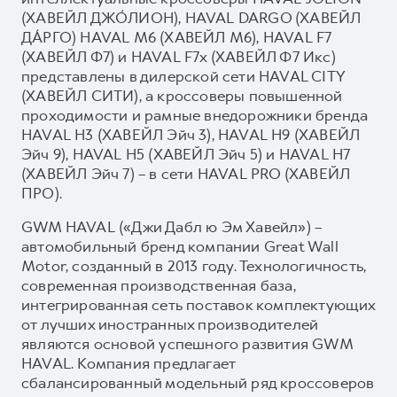
(ХАВЕЙЛ ДЖО́ЛИОН), HAVAL DARGO (ХАВЕЙЛ
ДА́РГО) HAVAL М6 (ХАВЕЙЛ M6), HAVAL F7
(ХАВЕЙЛ Ф7) и HAVAL F7x (ХАВЕЙЛ Ф7 Икс)
представлены в дилерской сети HAVAL CITY
(ХАВЕЙЛ СИТИ), а кроссоверы повышенной
проходимости и рамные внедорожники бренда
HAVAL H3 (ХАВЕЙЛ Эйч 3), HAVAL H9 (ХАВЕЙЛ
Эйч 9), HAVAL H5 (ХАВЕЙЛ Эйч 5) и HAVAL H7
(ХАВЕЙЛ Эйч 7) – в сети HAVAL PRO (ХАВЕЙЛ
ПРО).
GWM HAVAL («Джи Дабл ю Эм Хавейл») –
автомобильный бренд компании Great Wall
Motor, созданный в 2013 году. Технологичность,
современная производственная база,
интегрированная сеть поставок комплектующих
от лучших иностранных производителей
являются основой успешного развития GWM
HAVAL. Компания предлагает
сбалансированный модельный ряд кроссоверов