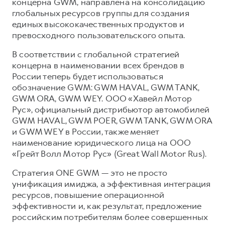
Сервис для корпоративных клиентов
концерна GWM, направлена на консолидацию
глобальных ресурсов группы для создания
HAVAL Лизинг
АКСЕССУАРЫ HAVAL
единых высококачественных продуктов и
Автомобильные аксессуары
превосходного пользовательского опыта.
АКСЕССУАРЫ HAVAL
Коллекция PRO
В соответствии с глобальной стратегией
концерна в наименовании всех брендов в
Автомобильные аксессуары
Коллекция Базовая
России теперь будет использоваться
Коллекция PRO
Коллекция Детская
обозначение GWM: GWM HAVAL, GWM TANK,
GWM ORA, GWM WEY. ООО «Хавейл Мотор
Коллекция Базовая
Рус», официальный дистрибьютор автомобилей
Коллекция Детская
GWM HAVAL, GWM POER, GWM TANK, GWM ORA
и GWM WEY в России, также меняет
наименование юридического лица на ООО
«Грейт Волл Мотор Рус» (Great Wall Motor Rus).
Стратегия ONE GWM — это не просто
унификация имиджа, а эффективная интеграция
ресурсов, повышение операционной
эффективности и, как результат, предложение
российским потребителям более совершенных