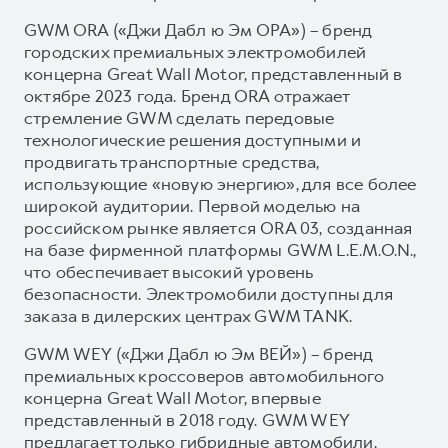
GWM ORA («Джи Дабл ю Эм ОРА») – бренд
городских премиальных электромобилей
концерна Great Wall Motor, представленный в
октябре 2023 года. Бренд ORA отражает
стремление GWM сделать передовые
технологические решения доступными и
продвигать транспортные средства,
использующие «новую энергию», для все более
широкой аудитории. Первой моделью на
российском рынке является ORA 03, созданная
на базе фирменной платформы GWM L.E.M.O.N.,
что обеспечивает высокий уровень
безопасности. Электромобили доступны для
заказа в дилерских центрах GWM TANK.
GWM WEY («Джи Дабл ю Эм ВЕЙ») – бренд
премиальных кроссоверов автомобильного
концерна Great Wall Motor, впервые
представленный в 2018 году. GWM WEY
предлагает только гибридные автомобили,