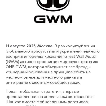
Тест-драйв
СЕРВИСНОЕ ОБСЛУЖИВАНИЕ
О дилере
Трейд-ин
Нулевое ТО
Наша команда
H7
H9
Программа «Помощь на дороге»
Контакты
от 3 799 000 ₽
от 4 799 000 ₽
КРЕДИТ И СТРАХОВАНИЕ
Регламенты технического обслуживания
Кредитный калькулятор
Электронный ПТС
Страхование
11 августа 2025, Москва.
В рамках углубления
глобального присутствия и укрепления единого
Кредит
ПОДДЕРЖКА
восприятия бренда компания Great Wall Motor
GWM Безопасность
(GWM) активно продвигает мировую стратегию
ONE GWM, которая объединяет все бренды
КОРПОРАТИВНЫМ КЛИЕНТАМ
Гарантия HAVAL
концерна и основана на принципе «быть на
Для малого бизнеса
Мобильное приложение GWM
местном рынке, для местного рынка и в
интеграции с местным сообществом».
Корпоративным клиентам
Программа «HAVAL Защита+»
Новая глобальная стратегия, впервые
Крупным корпоративным клиентам
Руководства по эксплуатации
представленная на апрельском автосалоне в
Система управления автопарком GWM Fleet
Подписки
Шанхае вместе с обновленным логотипом