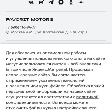
Новости
Программа «Помощь на дороге»
Кредитный калькулятор
О GWM
Регламенты технического обслуживания
Страхование
О дилере
FAVORIT MOTORS
Электронный ПТС
Кредит
Наша команда
+7 (495) 116-94-77
GWM Безопасность
Для малого бизнеса
Москва и МО, ул. Коптевская, д. 69А, стр. 1
Контакты
Гарантия HAVAL
Корпоративным клиентам
Мобильное приложение GWM
Крупным корпоративным клиентам
О ПРОДУКТЕ
Программа «HAVAL Защита+»
Для обеспечения оптимальной работы
Система управления автопарком GWM Fleet
КРЕДИТНЫЕ ПРОГРАММЫ
и улучшения пользовательского опыта на сайте
Руководства по эксплуатации
Сервис для корпоративных клиентов
могут использоваться системы веб-аналитики
ЦЕНЫ И ВЫГОДЫ
Подписки
(в том числе Яндекс.Метрика). Продолжая
HAVAL Лизинг
ЮРИДИЧЕСКАЯ ИНФОРМАЦИЯ
использование сайта, Вы соглашаетесь
Автомобильные аксессуары
Автомобильные аксессуары
Вся представленная на сайте информация, касающаяся
с применением указанных технологий
Коллекция PRO
автомобилей и сервисного обслуживания, носит
Коллекция PRO
и размещением куки-файлов. Обработка вашей
информационный характер и не является публичной офертой.
****На некоторых автомобилях HAVAL может отсутствовать
персональной информации на нашем сайте
Коллекция Базовая
Показать все
Коллекция Базовая
Все цены, указанные на данном сайте, носят информационный
система / устройство вызова экстренных оперативных служб
осуществляется в соответствии с
политикой
характер и являются максимально рекомендуемыми
Коллекция Детская
(блок ЭРА-ГЛОНАСС).
Коллекция Детская
розничными ценами по расчетам дистрибьютора (ООО «Грейт
конфиденциальности
. Вы всегда можете
Волл Мотор Рус»). Для получения подробной информации
© 2026 ООО «Грейт Волл Мотор Рус»
отключить файлы куки в настройках вашего
просьба обращаться к ближайшему официальному дилеру ООО