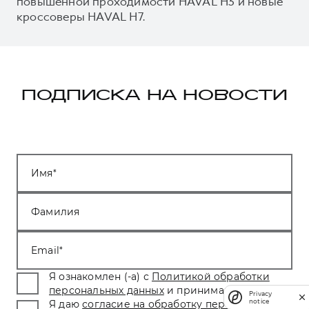
повышенной проходимости HAVAL H3 и новые
кроссоверы HAVAL H7.
ПОДПИСКА НА НОВОСТИ
Имя
Фамилия
Email
Я ознакомлен (-а) с
Политикой обработки
персональных данных
и принимаю условия.
*
Privacy
notice
Я даю
согласие на обработку персональных