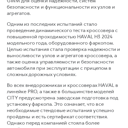
GWM для оценки надежности, систем
Сервис для корпоративных клиентов
безопасности и функциональности их узлов и
HAVAL Лизинг
АКСЕССУАРЫ HAVAL
агрегатов.
Автомобильные аксессуары
Одним из последних испытаний стало
АКСЕССУАРЫ HAVAL
Коллекция PRO
проведение динамического теста кроссовера с
повышенной проходимостью HAVAL H3 2024
Автомобильные аксессуары
Коллекция Базовая
модельного года, оборудованного фаркопом.
Коллекция PRO
Коллекция Детская
Целью испытания стала проверка надежности и
выносливости узлов и агрегатов кроссовера, а
Коллекция Базовая
также оценка управляемости и безопасности
Коллекция Детская
автомобиля при эксплуатации с прицепом в
сложных дорожных условиях.
Во всех внедорожниках и кроссоверах HAVAL в
линейке PRO, а также в большинстве моделей
CITY предусмотрена заводская подготовка под
установку фаркопа. Это означает, что все
необходимые стендовые испытания успешно
пройдены и есть сертификат соответствия.
Однако перед компанией стояла более