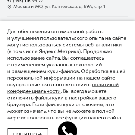
+7 (495) 116-94-77
GWM Безопасность
Для малого бизнеса
Москва и МО, ул. Коптевская, д. 69А, стр. 1
Контакты
Гарантия HAVAL
Корпоративным клиентам
Мобильное приложение GWM
Крупным корпоративным клиентам
О ПРОДУКТЕ
Программа «HAVAL Защита+»
Для обеспечения оптимальной работы
Система управления автопарком GWM Fleet
КРЕДИТНЫЕ ПРОГРАММЫ
и улучшения пользовательского опыта на сайте
Руководства по эксплуатации
Сервис для корпоративных клиентов
могут использоваться системы веб-аналитики
ЦЕНЫ И ВЫГОДЫ
Подписки
HAVAL Лизинг
(в том числе Яндекс.Метрика). Продолжая
ЮРИДИЧЕСКАЯ ИНФОРМАЦИЯ
использование сайта, Вы соглашаетесь
Автомобильные аксессуары
Автомобильные аксессуары
Вся представленная на сайте информация, касающаяся
с применением указанных технологий
Коллекция PRO
автомобилей и сервисного обслуживания, носит
Коллекция PRO
и размещением куки-файлов. Обработка вашей
информационный характер и не является публичной офертой.
****На некоторых автомобилях HAVAL может отсутствовать
Коллекция Базовая
персональной информации на нашем сайте
Показать все
Коллекция Базовая
Все цены, указанные на данном сайте, носят информационный
система / устройство вызова экстренных оперативных служб
осуществляется в соответствии с
политикой
характер и являются максимально рекомендуемыми
Коллекция Детская
(блок ЭРА-ГЛОНАСС).
Коллекция Детская
розничными ценами по расчетам дистрибьютора (ООО «Грейт
конфиденциальности
. Вы всегда можете
Волл Мотор Рус»). Для получения подробной информации
© 2026 ООО «Грейт Волл Мотор Рус»
отключить файлы куки в настройках вашего
просьба обращаться к ближайшему официальному дилеру ООО
© 2026 ООО «Фаворит Моторс Северо-запад»
браузера. Если файлы куки отключены, это
«Грейт Волл Мотор Рус» либо по телефону Горячей линии 8 (800)
может означать, что вы не можете в полной
Политика конфиденциальности
511-59-86, либо на сайте. Опубликованная на данном сайте
мере использовать все функции нашего сайта.
информация может быть изменена в любое время без
Юридическая информация
предварительного уведомления.
Сделано в ПЕРКС
ПОНЯТНО