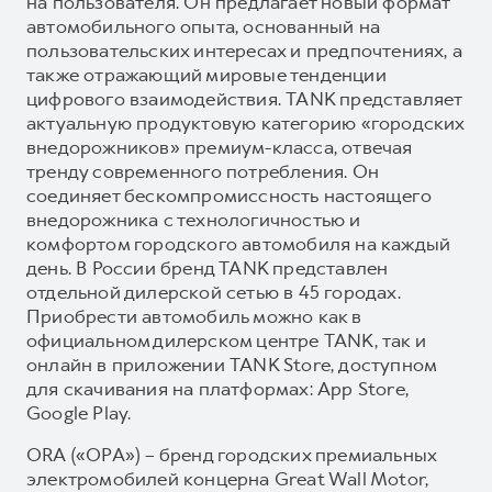
на пользователя. Он предлагает новый формат
автомобильного опыта, основанный на
пользовательских интересах и предпочтениях, а
также отражающий мировые тенденции
цифрового взаимодействия. TANK представляет
актуальную продуктовую категорию «городских
внедорожников» премиум-класса, отвечая
тренду современного потребления. Он
соединяет бескомпромиссность настоящего
внедорожника с технологичностью и
комфортом городского автомобиля на каждый
день. В России бренд TANK представлен
отдельной дилерской сетью в 45 городах.
Приобрести автомобиль можно как в
официальном дилерском центре TANK, так и
онлайн в приложении TANK Store, доступном
для скачивания на платформах: App Store,
Google Play.
ORA («ОРА») – бренд городских премиальных
электромобилей концерна Great Wall Motor,