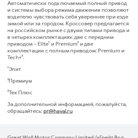
Автоматически подключаемый полный привод
и системы выбора режима движения позволяют
водителю чувствовать себя увереннее при езде
зимой или за городом. Кроссовер предлагается
на российском рынке с двумя типами привода и
в четырех комплектациях: две с передним
приводом – Elite¹ и Premium² и две
комплектации с полным приводом: Premium и
Tech+³.
¹Элит
²Премиум
³Тек Плюс
За дополнительной информацией, пожалуйста,
обращайтесь:
pr@haval.ru
Great Wall Motor Company Limited («Грейт Вол