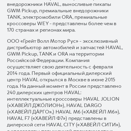
внедорожники HAVAL, выносливые пикапы
GWM Pickup, премиальные внедорожники
TANK, электромобили ORA, премиальные
кроссоверы WEY - представлены более чем в
170 странах и регионах мира.
ООО «Грейт Волл Мотор Рус» - эксклюзивный
дистрибьютор автомобилей и запчастей HAVAL,
GWM Pickup, TANK и ORA на территории
Российской Федерации. Компания
осуществляет свою деятельность с февраля
2014 года. Первый официальный дилерский
центр HAVAL открылся в Москве в июне 2015
года. На данный момент в России представлено
240 дилерских центров HAVAL:
интеллектуальные кроссоверы HAVAL JOLION
(«ХАВЕЙЛ ДЖО́ЛИОН»), HAVAL DARGO
(«ХАВЕЙЛ ДА́РГО»,) HAVAL М6 («ХАВЕЙЛ M6»),
HAVAL F7 («ХАВЕЙЛ Ф7») представлены в
дилерской сети HAVAL CITY («ХАВЕЙЛ СИТИ»),