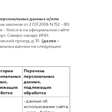
 персональных данных и/или
 законом от 27.07.2006 N 152 - ФЗ
 – боксе в на официальном сайте
торс Северо-запад» ИНН
мовский проезд, д. 10
(далее -
нальных данных на следующих
егории
Перечень
сональных
персональных
ных,
данных,
лежащих
подлежащих
аботке
обработке
- данные об
использовании сайта;