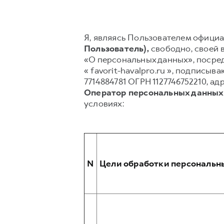
Я, являясь Пользователем официал
Пользователь),
свободно, своей в
«О персональных данных», посред
« favorit-havalpro.ru », подпи
7714884781 ОГРН 1127746752210, ад
Оператор персональных данных
условиях:
N
Цели обработки персональн