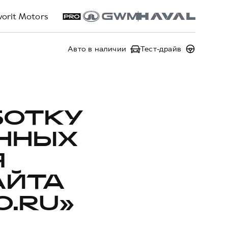
vorit Motors
Авто в наличии
Тест-драйв
БОТКУ
ННЫХ
Я
АЙТА
O.RU»