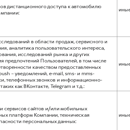
ов дистанционного доступа к автомобилю
ины
омпании:
следований в области продаж, сервисного и
я, аналитика пользовательского интереса,
ования, исследований рынка и других
я предпочтений Пользователей, в том числе
ины
етворенности качеством предоставленных
ush – уведомлений, e-mail, sms- и mms-
ки, телефонных звонков и информационно-
ких как ВКонтакте, Telegram и т.д.:
и сервисов сайтов и/или мобильных
ных платформ Компании, техническая
ины
пасности персональных данных: