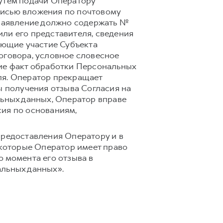
путем подачи Оператору
писью вложения по почтовому
ое заявление должно содержать №
ли его представителя, сведения
ающие участие Субъекта
оговора, условное словесное
щие факт обработки Персональных
ля. Оператор прекращает
ы получения отзыва Согласия на
льных данных, Оператор вправе
сия по основаниям,
предоставления Оператору и в
 которые Оператор имеет право
 момента его отзыва в
альных данных».