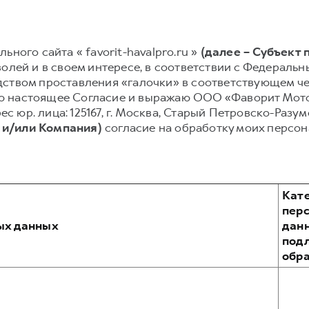
ьного сайта « favorit-havalpro.ru »
(далее – Субъект
олей и в своем интересе, в соответствии с Федеральным
ством проставления «галочки» в соответствующем чек
сываю настоящее Согласие и выражаю ООО «Фаворит Мо
рес юр. лица: 125167, г. Москва, Старый Петровско-Разу
 и/или Компания)
согласие на обработку моих персо
Кат
пер
ых данных
дан
под
обр