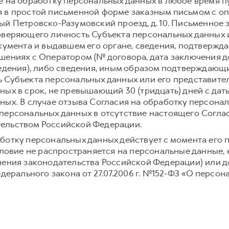
е на обработку персональных данных в любое время 
 в простой письменной форме заказным письмом с о
Старый Петровско-Разумовский проезд, д. 10. Письменн
оверяющего личность Субъекта персональных данных и
окумента и выдавшем его органе, сведения, подтвержд
шениях с Оператором (№ договора, дата заключения д
ведения), либо сведения, иным образом подтверждаю
 Субъекта персональных данных или его представите
ных в срок, не превышающий 30 (тридцать) дней с дат
ных. В случае отзыва Согласия на обработку персона
персональных данных в отсутствие настоящего Согла
ельством Российской Федерации.
ботку персональных данных действует с момента его 
условие не распространяется на персональные данные,
нения законодательства Российской Федерации) или до
едерального закона от 27.07.2006 г. №152-ФЗ «О персон