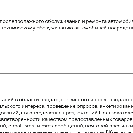
, послепродажного обслуживания и ремонта автомоби
по техническому обслуживанию автомобилей посредст
аний в области продаж, сервисного и послепродажн
льского интереса, проведение опросов, анкетировани
дований для определения предпочтений Пользователей
овлетворенности качеством предоставленных товаров
ий, e-mail, sms- и mms-сообщений, почтовой рассылки
о-коммуникационных сервисов, таких как ВКонтакте,