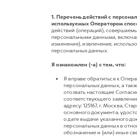
1. Перечень действий с персон
используемых Оператором спос
действий (операций), совершаемы
персональными данными, включая 
изменение), извлечение, использо
персональных данных.
Я ознакомлен (-а) с тем, что:
Я вправе обратиться к Опер
персональных данных, а так
отозвать настоящее Согласи
соответствующего заявления
адресу: 125167, г. Москва, 
основного документа, удост
о дате выдачи указанного д
персональных данных в отно
обозначение и (или) иные с