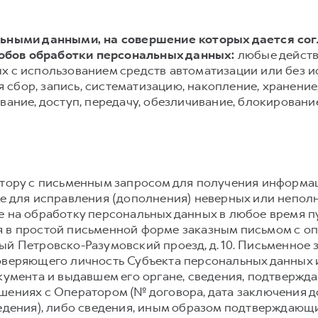
альными данными, на совершение которых дается со
обов обработки персональных данных:
любые действ
х с использованием средств автоматизации или без и
сбор, запись, систематизацию, накопление, хранение,
вание, доступ, передачу, обезличивание, блокировани
атору с письменным запросом для получения информа
же для исправления (дополнения) неверных или непол
е на обработку персональных данных в любое время 
 в простой письменной форме заказным письмом с о
Старый Петровско-Разумовский проезд, д. 10. Письменн
оверяющего личность Субъекта персональных данных и
окумента и выдавшем его органе, сведения, подтвержд
шениях с Оператором (№ договора, дата заключения д
ведения), либо сведения, иным образом подтверждаю