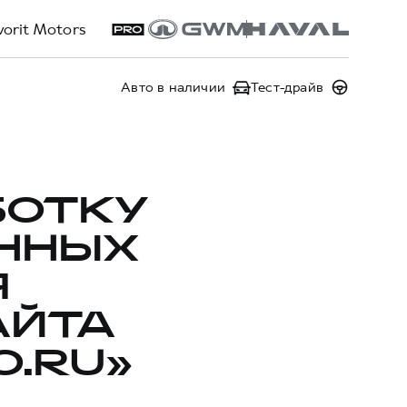
vorit Motors
Авто в наличии
Тест-драйв
БОТКУ
ННЫХ
Я
АЙТА
O.RU»