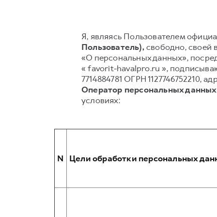
Я, являясь Пользователем официал
Пользователь),
свободно, своей в
«О персональных данных», посред
« favorit-havalpro.ru », подпи
7714884781 ОГРН 1127746752210, ад
Оператор персональных данных
условиях:
N
Цели обработки персональных дан