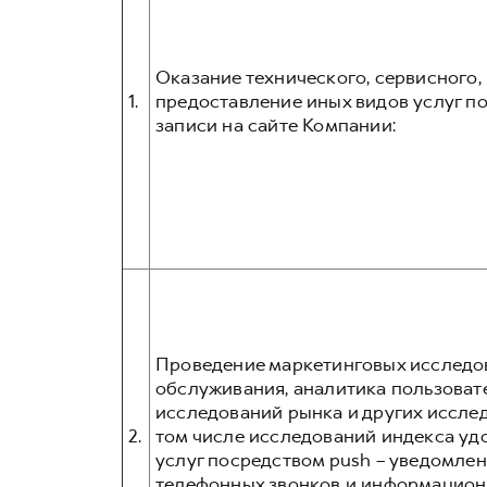
Оказание технического, сервисного
1.
предоставление иных видов услуг 
записи на сайте Компании:
Проведение маркетинговых исследов
обслуживания, аналитика пользовате
исследований рынка и других иссле
2.
том числе исследований индекса уд
услуг посредством push – уведомлен
телефонных звонков и информационн