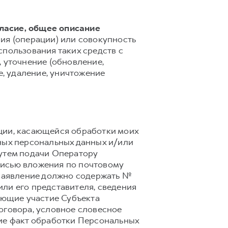
гласие, общее описание
ия (операции) или совокупность
спользования таких средств с
 уточнение (обновление,
е, удаление, уничтожение
ции, касающейся обработки моих
ных персональных данных и/или
путем подачи Оператору
писью вложения по почтовому
ое заявление должно содержать №
ли его представителя, сведения
ающие участие Субъекта
оговора, условное словесное
щие факт обработки Персональных