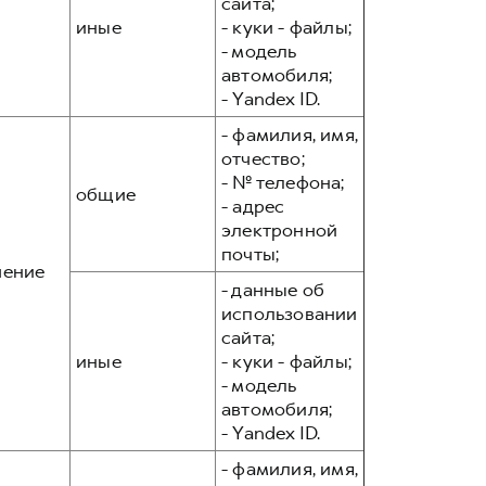
сайта;
иные
- куки - файлы;
- модель
автомобиля;
- Yandex ID.
- фамилия, имя,
отчество;
- № телефона;
общие
- адрес
электронной
почты;
чение
- данные об
использовании
сайта;
иные
- куки - файлы;
- модель
автомобиля;
- Yandex ID.
- фамилия, имя,