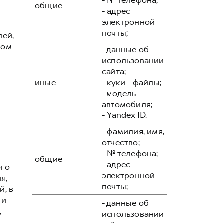
- № телефона;
общие
- адрес
электронной
почты;
лей,
вом
- данные об
использовании
сайта;
иные
- куки - файлы;
- модель
автомобиля;
- Yandex ID.
- фамилия, имя,
отчество;
- № телефона;
общие
- адрес
ого
электронной
я,
почты;
, в
 и
- данные об
,
использовании