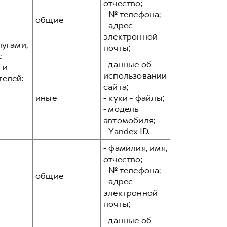
отчество;
- № телефона;
общие
- адрес
электронной
лугами,
почты;
с
- данные об
 и
использовании
телей:
сайта;
иные
- куки - файлы;
- модель
автомобиля;
- Yandex ID.
- фамилия, имя,
отчество;
- № телефона;
общие
- адрес
электронной
почты;
- данные об