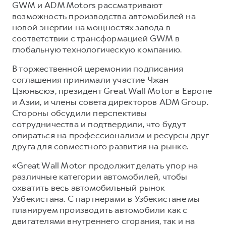
Сервис для корпоративных клиентов
GWM и ADM Motors рассматривают
возможность производства автомобилей на
HAVAL Лизинг
АКСЕССУАРЫ HAVAL
новой энергии на мощностях завода в
Автомобильные аксессуары
соответствии с трансформацией GWM в
глобальную технологическую компанию.
АКСЕССУАРЫ HAVAL
Коллекция PRO
Автомобильные аксессуары
Коллекция Базовая
В торжественной церемонии подписания
соглашения принимали участие Чжан
Коллекция PRO
Коллекция Детская
Цзюньсюэ, президент Great Wall Motor в Европе
Коллекция Базовая
и Азии, и члены совета директоров ADM Group.
Стороны обсудили перспективы
Коллекция Детская
сотрудничества и подтвердили, что будут
опираться на профессионализм и ресурсы друг
друга для совместного развития на рынке.
«Great Wall Motor продолжит делать упор на
различные категории автомобилей, чтобы
охватить весь автомобильный рынок
Узбекистана. С партнерами в Узбекистане мы
планируем производить автомобили как с
двигателями внутреннего сгорания, так и на