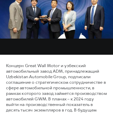
Тест-драйв
СЕРВИСНОЕ ОБСЛУЖИВАНИЕ
О дилере
Трейд-ин
Нулевое ТО
Наша команда
H7
H9
Программа «Помощь на дороге»
Контакты
от 3 799 000 ₽
от 4 799 000 ₽
КРЕДИТ И СТРАХОВАНИЕ
Регламенты технического обслуживания
Кредитный калькулятор
Электронный ПТС
Страхование
Кредит
ПОДДЕРЖКА
GWM Безопасность
Концерн Great Wall Motor и узбекский
автомобильный завод ADM, принадлежащий
КОРПОРАТИВНЫМ КЛИЕНТАМ
Гарантия HAVAL
Uzbekistan Automobile Group, подписали
Для малого бизнеса
Мобильное приложение GWM
соглашение о стратегическом сотрудничестве в
сфере автомобильной промышленности, в
Корпоративным клиентам
Программа «HAVAL Защита+»
рамках которого завод займется производством
Крупным корпоративным клиентам
Руководства по эксплуатации
автомобилей GWM. В планах – к 2024 году
выйти на производственный показатель в
Система управления автопарком GWM Fleet
Подписки
десять тысяч экземпляров в год. В будущем