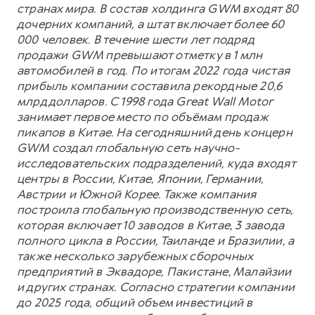
странах мира. В состав холдинга GWM входят 80
дочерних компаний, а штат включает более 60
000 человек. В течение шести лет подряд
продажи GWM превышают отметку в 1 млн
автомобилей в год. По итогам 2022 года чистая
прибыль компании составила рекордные 20,6
млрд долларов. С 1998 года Great Wall Motor
занимает первое место по объёмам продаж
пикапов в Китае. На сегодняшний день концерн
GWM создал глобальную сеть научно-
исследовательских подразделений, куда входят
центры в России, Китае, Японии, Германии,
Австрии и Южной Корее. Также компания
построила глобальную производственную сеть,
которая включает 10 заводов в Китае, 3 завода
полного цикла в России, Таиланде и Бразилии, а
также несколько зарубежных сборочных
предприятий в Эквадоре, Пакистане, Малайзии
и других странах. Согласно стратегии компании
до 2025 года, общий объем инвестиций в