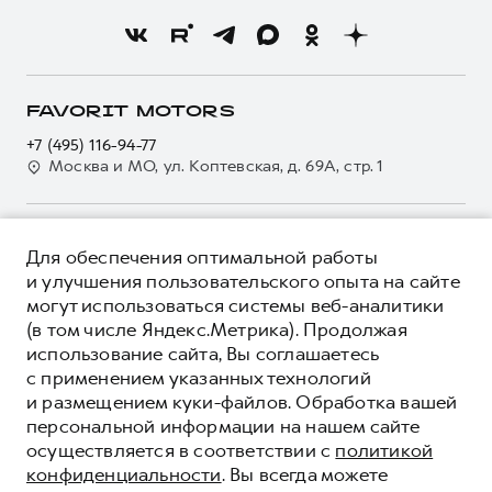
О бренде
Нулевое ТО
Трейд-ин
Новости
Программа «Помощь на дороге»
Кредитный калькулятор
О GWM
Регламенты технического обслуживания
Страхование
О дилере
FAVORIT MOTORS
Электронный ПТС
Кредит
Наша команда
+7 (495) 116-94-77
GWM Безопасность
Для малого бизнеса
Москва и МО, ул. Коптевская, д. 69А, стр. 1
Контакты
Гарантия HAVAL
Корпоративным клиентам
Мобильное приложение GWM
Крупным корпоративным клиентам
О ПРОДУКТЕ
Программа «HAVAL Защита+»
Для обеспечения оптимальной работы
Система управления автопарком GWM Fleet
КРЕДИТНЫЕ ПРОГРАММЫ
и улучшения пользовательского опыта на сайте
Руководства по эксплуатации
Сервис для корпоративных клиентов
могут использоваться системы веб-аналитики
ЦЕНЫ И ВЫГОДЫ
Подписки
HAVAL Лизинг
(в том числе Яндекс.Метрика). Продолжая
ЮРИДИЧЕСКАЯ ИНФОРМАЦИЯ
использование сайта, Вы соглашаетесь
Автомобильные аксессуары
Автомобильные аксессуары
Вся представленная на сайте информация, касающаяся
с применением указанных технологий
Коллекция PRO
автомобилей и сервисного обслуживания, носит
Коллекция PRO
и размещением куки-файлов. Обработка вашей
информационный характер и не является публичной офертой.
****На некоторых автомобилях HAVAL может отсутствовать
Коллекция Базовая
персональной информации на нашем сайте
Показать все
Коллекция Базовая
Все цены, указанные на данном сайте, носят информационный
система / устройство вызова экстренных оперативных служб
осуществляется в соответствии с
политикой
характер и являются максимально рекомендуемыми
Коллекция Детская
(блок ЭРА-ГЛОНАСС).
Коллекция Детская
розничными ценами по расчетам дистрибьютора (ООО «Грейт
конфиденциальности
. Вы всегда можете
Волл Мотор Рус»). Для получения подробной информации