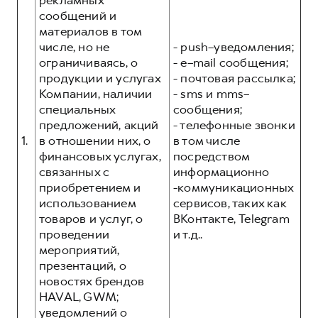
рекламных
Сервис для корпоративных клиентов
сообщений и
HAVAL Лизинг
АКСЕССУАРЫ HAVAL
материалов в том
числе, но не
- push–уведомления;
Автомобильные аксессуары
ограничиваясь, о
- e–mail сообщения;
АКСЕССУАРЫ HAVAL
Коллекция PRO
продукции и услугах
- почтовая рассылка;
Компании, наличии
- sms и mms–
Автомобильные аксессуары
Коллекция Базовая
специальных
сообщения;
Коллекция PRO
Коллекция Детская
предложений, акций
- телефонные звонки
Коллекция Базовая
1.
в отношении них, о
в том числе
финансовых услугах,
посредством
Коллекция Детская
связанных с
информационно
приобретением и
-коммуникационных
использованием
сервисов, таких как
товаров и услуг, о
ВКонтакте, Telegram
проведении
и т.д..
мероприятий,
презентаций, о
новостях брендов
HAVAL, GWM;
уведомлений о