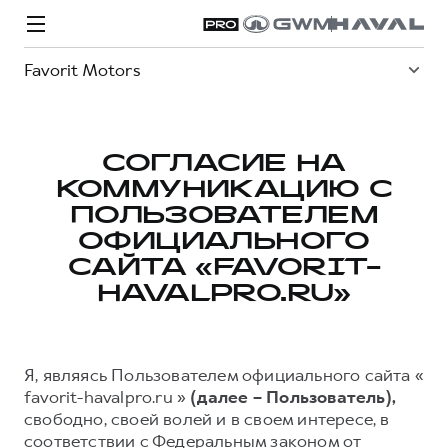
Favorit Motors
СОГЛАСИЕ НА
КОММУНИКАЦИЮ С
Модели
Покупателям
Владельцам
Спецпредложения
О дилере
ПОЛЬЗОВАТЕЛЕМ
ОФИЦИАЛЬНОГО
САЙТА «FAVORIT-
ВЫБОР И ПОКУПКА
СЕРВИС
СПЕЦПРЕДЛОЖЕНИЯ
БРЕНД HAVAL
HAVALPRO.RU»
Автомобили в наличии
Все о сервисе
Покупателям
О бренде
Конфигуратор HAVAL
Запись на сервис
Владельцам
Новости
Я, являясь Пользователем официального сайта «
H3
Аксессуары HAVAL
Моторное масло
О GWM
H5
favorit-havalpro.ru »
(далее – Пользователь),
от 2 499 000 ₽
от 4 049 000 ₽
Каталоги и прайс-листы
Стоимость ТО
свободно, своей волей и в своем интересе, в
соответствии с Федеральным законом от
Программа «HAVAL Защита+»
ИНФОРМАЦИЯ О ДИЛЕРЕ