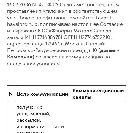
13.03.2006 N 38 - ФЗ “О рекламе”, посредством
Тест-драйв
СЕРВИСНОЕ ОБСЛУЖИВАНИЕ
О дилере
проставления «галочки» в соответствующем
чек – боксе на официальном сайте « favorit-
Трейд-ин
Нулевое ТО
Наша команда
havalpro.ru », подписываю настоящее Согласие
H7
H9
Программа «Помощь на дороге»
Контакты
и выражаю ООО «Фаворит Моторс Северо-
от 3 799 000 ₽
от 4 799 000 ₽
запад» ИНН 7714884781 ОГРН 1127746752210 ,
КРЕДИТ И СТРАХОВАНИЕ
Регламенты технического обслуживания
адрес юр. лица: 125167, г. Москва, Старый
Кредитный калькулятор
Электронный ПТС
Петровско-Разумовский проезд, д. 10
(далее -
Компания)
согласие на коммуникацию на
Страхование
следующих условиях:
Кредит
ПОДДЕРЖКА
GWM Безопасность
КОРПОРАТИВНЫМ КЛИЕНТАМ
Гарантия HAVAL
Коммуникационные
N
Цель коммуникации
Для малого бизнеса
Мобильное приложение GWM
каналы
Корпоративным клиентам
Программа «HAVAL Защита+»
получение
уведомлений,
Крупным корпоративным клиентам
Руководства по эксплуатации
рассылок,
Система управления автопарком GWM Fleet
Подписки
информационных и