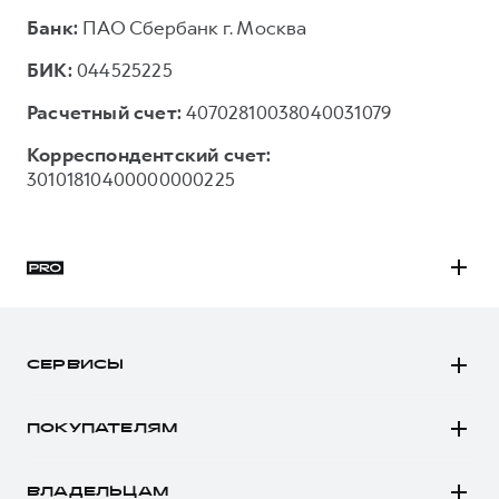
Банк:
ПАО Сбербанк г. Москва
БИК:
044525225
Расчетный счет:
40702810038040031079
Корреспондентский счет:
30101810400000000225
H3
H5
СЕРВИСЫ
H7
Автомобили в наличии
H9
ПОКУПАТЕЛЯМ
Заказать тест-драйв
Автомобили в наличии
Рассчитать кредит
ВЛАДЕЛЬЦАМ