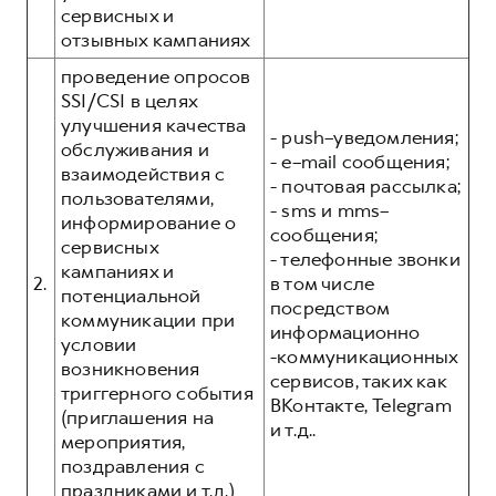
сервисных и
отзывных кампаниях
проведение опросов
SSI/CSI в целях
улучшения качества
- push–уведомления;
обслуживания и
- e–mail сообщения;
взаимодействия с
- почтовая рассылка;
пользователями,
- sms и mms–
информирование о
сообщения;
сервисных
- телефонные звонки
кампаниях и
2.
в том числе
потенциальной
посредством
коммуникации при
информационно
условии
-коммуникационных
возникновения
сервисов, таких как
триггерного события
ВКонтакте, Telegram
(приглашения на
и т.д..
мероприятия,
поздравления с
праздниками и т.д.)