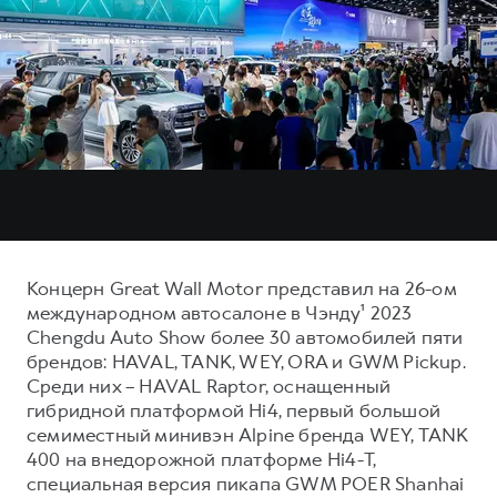
Тест-драйв
СЕРВИСНОЕ ОБСЛУЖИВАНИЕ
О дилере
Трейд-ин
Нулевое ТО
Наша команда
H7
H9
Программа «Помощь на дороге»
Контакты
от 3 799 000 ₽
от 4 799 000 ₽
КРЕДИТ И СТРАХОВАНИЕ
Регламенты технического обслуживания
Кредитный калькулятор
Электронный ПТС
Страхование
Кредит
ПОДДЕРЖКА
GWM Безопасность
Концерн Great Wall Motor представил на 26-ом
международном автосалоне в Чэнду¹ 2023
КОРПОРАТИВНЫМ КЛИЕНТАМ
Гарантия HAVAL
Chengdu Auto Show более 30 автомобилей пяти
Для малого бизнеса
Мобильное приложение GWM
брендов: HAVAL, TANK, WEY, ORA и GWM Pickup.
Среди них – HAVAL Raptor, оснащенный
Корпоративным клиентам
Программа «HAVAL Защита+»
гибридной платформой Hi4, первый большой
Крупным корпоративным клиентам
Руководства по эксплуатации
семиместный минивэн Alpine бренда WEY, TANK
400 на внедорожной платформе Hi4-T,
Система управления автопарком
Подписки
специальная версия пикапа GWM POER Shanhai