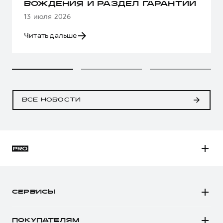
ВОЖДЕНИЯ И РАЗДЕЛ ГАРАНТИИ
13 июля 2026
Читать дальше
ВСЕ НОВОСТИ
H3
H5
СЕРВИСЫ
H7
Автомобили в наличии
H9
ПОКУПАТЕЛЯМ