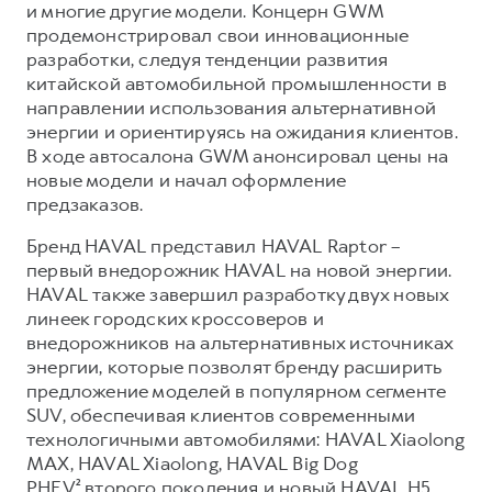
Сервис для корпоративных клиентов
и многие другие модели. Концерн GWM
продемонстрировал свои инновационные
HAVAL Лизинг
АКСЕССУАРЫ HAVAL
разработки, следуя тенденции развития
Автомобильные аксессуары
китайской автомобильной промышленности в
направлении использования альтернативной
АКСЕССУАРЫ HAVAL
Коллекция PRO
энергии и ориентируясь на ожидания клиентов.
Автомобильные аксессуары
Коллекция Базовая
В ходе автосалона GWM анонсировал цены на
новые модели и начал оформление
Коллекция PRO
Коллекция Детская
предзаказов.
Коллекция Базовая
Бренд HAVAL представил HAVAL Raptor –
Коллекция Детская
первый внедорожник HAVAL на новой энергии.
HAVAL также завершил разработку двух новых
линеек городских кроссоверов и
внедорожников на альтернативных источниках
энергии, которые позволят бренду расширить
предложение моделей в популярном сегменте
SUV, обеспечивая клиентов современными
технологичными автомобилями: HAVAL Xiaolong
MAX, HAVAL Xiaolong, HAVAL Big Dog
PHEV² второго поколения и новый HAVAL H5.