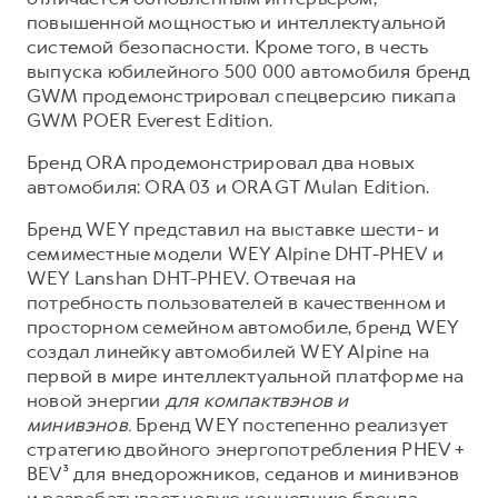
повышенной мощностью и интеллектуальной
системой безопасности. Кроме того, в честь
выпуска юбилейного 500 000 автомобиля бренд
GWM продемонстрировал спецверсию пикапа
GWM POER Everest Edition.
Бренд ORA продемонстрировал два новых
автомобиля: ORA 03 и ORA GT Mulan Edition.
Бренд WEY представил на выставке шести- и
семиместные модели WEY Alpine DHT-PHEV и
WEY Lanshan DHT-PHEV. Отвечая на
потребность пользователей в качественном и
просторном семейном автомобиле, бренд WEY
создал линейку автомобилей WEY Alpine на
первой в мире интеллектуальной платформе на
новой энергии
для компактвэнов и
минивэнов.
Бренд WEY постепенно реализует
стратегию двойного энергопотребления PHEV +
BEV³ для внедорожников, седанов и минивэнов
и разрабатывает новую концепцию бренда,