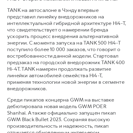
TANK на автосалоне в Чэнду впервые
представил линейку внедорожников на
интеллектуальной гибридной архитектуре Hi4-T,
что свидетельствует о намерении бренда
ускорить процесс внедрения альтернативной
энергии. С момента запуска на TANK 500 Hi4-T
поступило более 10 000 заказов, что говорит о
востребованности данной модели. Стартовал
предзаказ на городской внедорожник TANK 400
Hi-4T. TANK намерен продолжать развитие
линейки автомобилей семейства Hi4-T,
применяя технологии новой энергии в сегменте
внедорожников.
Среди пикапов концерна GWM на выставке
дебютировала новая модель GWM POER
Shanhai. А также официально запущен пикап
GWM Black Bullet 2023. Сохраняя высокую
производительность и надежность, пикап
отличается обновленным интерьером,