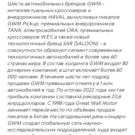
Шесть автомобильных брендов GWM –
интеллектуальных кроссоверов и
внедорожников HAVAL, выносливых пикапов
GWM Pickup, премиальных внедорожников
TANK, электромобилей ORA, премиальных
кроссоверов WEY, а также новый
технологичный бренд SAR (SALOON) – в
совокупности образуют сегмент современных
технологичных автомобилей в более чем 60
странах мира. В состав холдинга GWM входят 80
дочерних компаний, а штат включает более 60
000 человек. В течение шести лет подряд
продажи GWM превышают отметку в 1 млн
автомобилей в год. По итогам 2022 года чистая
прибыль компании составила рекордные 20,6
млрд долларов. С 1998 года Great Wall Motor
занимает первое место по объёмам продаж
пикапов в Китае. На сегодняшний день концерн
GWM создал глобальную сеть научно-
исследовательских подразделений, куда входят